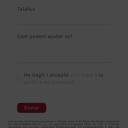
Telèfon
Com podem ajudar-lo?
He llegit i accepto
avís legal
i la
política de privacitat
Enviar
Les dades facilitades passaran a formar part d’un fitxer de dades propietat
de VALLCORBA SALUT, S.L. El tractament d’aquest fitxer té com a finalitat
gestionar els serveis sol·licitats d’odontologia i/o estomatologia a més de