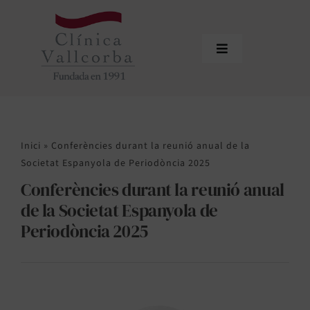
Skip
to
content
Toggle
Navigation
Inici
Qui som
Inici
»
Conferències durant la reunió anual de la
Equip professional
Societat Espanyola de Periodòncia 2025
Conferències durant la reunió anual
Tractaments
de la Societat Espanyola de
Actualitat
Periodòncia 2025
Sol·licitar cita
Àrea de profesionals