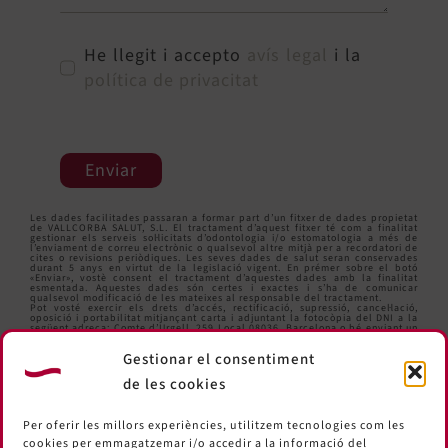
He llegit i accepto
avís legal
i la
política de privacitat
Enviar
Les dades facilitades passaran a formar part d’un fitxer de dades propietat
de VALLCORBA SALUT, S.L. El tractament d’aquest fitxer té com a finalitat
gestionar els serveis sol·licitats d’odontologia i/o estomatologia a més de
l’enviament de correu electrònic o qualsevol altre mitjà per a recordatori de
cites o revisions periòdiques. Les seves dades de salut seran conservades
durant 5 anys en virtut de la legislació vigent. En prémer sobre el botó
«Enviar», vostè consent el tractament d’aquestes dades amb la finalitat
esmentada. Aquestes dades són certes i exactes i s’ha de comunicar
qualsevol modificació de les mateixes al responsable del tractament.
Pot vosté exercir els drets d’accés, rectificació, supressió, cancel·lació,
oposició i portabilitat mitjançant carta i adjuntant la fotocòpia del DNI a la
següent adreça: Comte d’Urgell, 259 Local 08036, Barcelona o bé enviant un
correu electrònic a
informacio@clinicavallcorba.com
.
Gestionar el consentiment
de les cookies
Per oferir les millors experiències, utilitzem tecnologies com les
cookies per emmagatzemar i/o accedir a la informació del