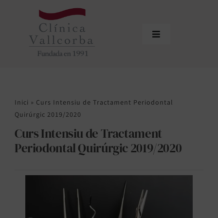
Skip
to
content
Toggle
Navigation
Inici
Qui som
Inici
»
Curs Intensiu de Tractament Periodontal
Equip professional
Quirúrgic 2019/2020
Curs Intensiu de Tractament
Tractaments
Periodontal Quirúrgic 2019/2020
Actualitat
Sol·licitar cita
Àrea de profesionals