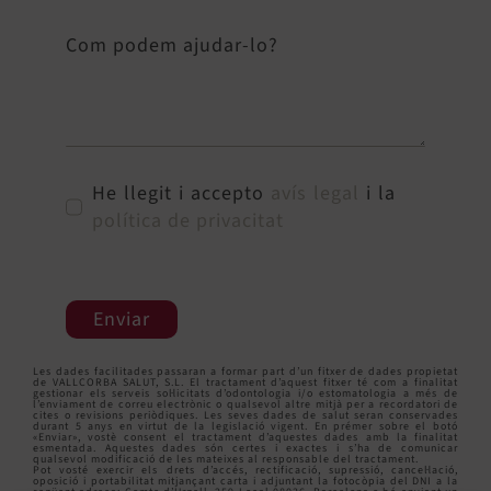
Com podem ajudar-lo?
He llegit i accepto
avís legal
i la
política de privacitat
Enviar
Les dades facilitades passaran a formar part d’un fitxer de dades propietat
de VALLCORBA SALUT, S.L. El tractament d’aquest fitxer té com a finalitat
gestionar els serveis sol·licitats d’odontologia i/o estomatologia a més de
l’enviament de correu electrònic o qualsevol altre mitjà per a recordatori de
cites o revisions periòdiques. Les seves dades de salut seran conservades
durant 5 anys en virtut de la legislació vigent. En prémer sobre el botó
«Enviar», vostè consent el tractament d’aquestes dades amb la finalitat
esmentada. Aquestes dades són certes i exactes i s’ha de comunicar
qualsevol modificació de les mateixes al responsable del tractament.
Pot vosté exercir els drets d’accés, rectificació, supressió, cancel·lació,
oposició i portabilitat mitjançant carta i adjuntant la fotocòpia del DNI a la