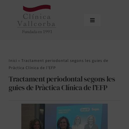
Skip
to
content
Toggle
Navigation
Inici
Qui som
Inici
»
Tractament periodontal segons les guies de
Equip professional
Pràctica Clínica de l’EFP
Tractament periodontal segons les
Tractaments
guies de Pràctica Clínica de l’EFP
Actualitat
Sol·licitar cita
Àrea de profesionals