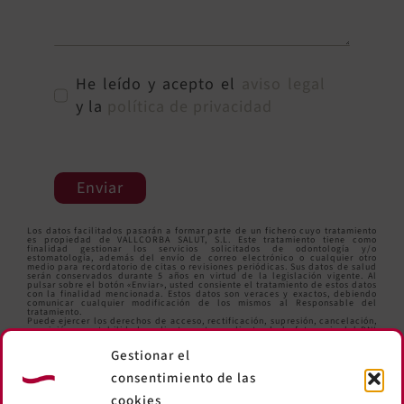
He leído y acepto el
aviso legal
y la
política de privacidad
Enviar
Los datos facilitados pasarán a formar parte de un fichero cuyo tratamiento
es propiedad de VALLCORBA SALUT, S.L. Este tratamiento tiene como
finalidad gestionar los servicios solicitados de odontología y/o
estomatología, además del envío de correo electrónico o cualquier otro
medio para recordatorio de citas o revisiones periódicas. Sus datos de salud
serán conservados durante 5 años en virtud de la legislación vigente. Al
pulsar sobre el botón «Enviar», usted consiente el tratamiento de estos datos
con la finalidad mencionada. Estos datos son veraces y exactos, debiendo
comunicar cualquier modificación de los mismos al Responsable del
tratamiento.
Puede ejercer los derechos de acceso, rectificación, supresión, cancelación,
oposición y portabilidad mediante carta y adjuntando la fotocopia del DNI
en la siguiente dirección: Comte d’Urgell,259 Local. 08036 Barcelona o bien
enviando un correo electrónico a
informacio@clinicavallcorba.com
.
Gestionar el
consentimiento de las
cookies