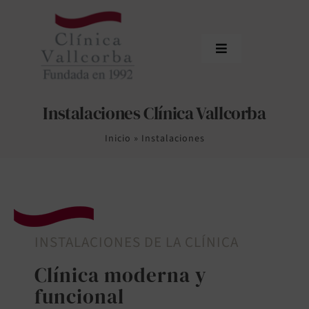
Saltar
al
contenido
Toggle
Navigation
Inicio
Instalaciones Clínica Vallcorba
La Clínica
Inicio
»
Instalaciones
Equipo
Tratamientos
Actualidad
INSTALACIONES DE LA CLÍNICA
Contacto
Clínica moderna y
funcional
Área de profesionales