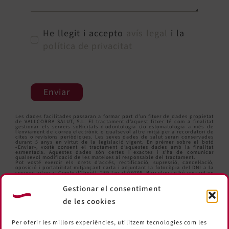
He llegit i accepto
avís legal
i la
política de privacitat
Enviar
Les dades facilitades passaran a formar part d’un fitxer de dades propietat
de VALLCORBA SALUT, S.L. El tractament d’aquest fitxer té com a finalitat
gestionar els serveis sol·licitats d’odontologia i/o estomatologia a més de
l’enviament de correu electrònic o qualsevol altre mitjà per a recordatori de
cites o revisions periòdiques. Les seves dades de salut seran conservades
durant 5 anys en virtut de la legislació vigent. En prémer sobre el botó
«Enviar», vostè consent el tractament d’aquestes dades amb la finalitat
esmentada. Aquestes dades són certes i exactes i s’ha de comunicar
qualsevol modificació de les mateixes al responsable del tractament.
Pot vosté exercir els drets d’accés, rectificació, supressió, cancel·lació,
oposició i portabilitat mitjançant carta i adjuntant la fotocòpia del DNI a la
següent adreça: Comte d’Urgell, 259 Local 08036, Barcelona o bé enviant un
correu electrònic a
informacio@clinicavallcorba.com
.
Gestionar el consentiment
de les cookies
Per oferir les millors experiències, utilitzem tecnologies com les