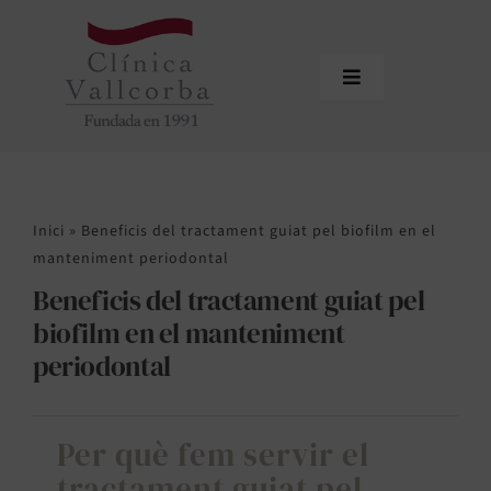
Skip
to
content
Toggle
Navigation
Inici
Qui som
Inici
»
Beneficis del tractament guiat pel biofilm en el
Equip professional
manteniment periodontal
Beneficis del tractament guiat pel
Tractaments
biofilm en el manteniment
Actualitat
periodontal
Sol·licitar cita
Per què fem servir el
Àrea de profesionals
tractament guiat pel