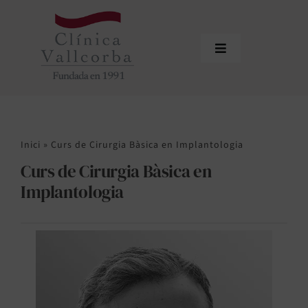
Skip
to
content
Toggle
Navigation
Inici
Qui som
Inici
»
Curs de Cirurgia Bàsica en Implantologia
Equip professional
Curs de Cirurgia Bàsica en
Tractaments
Implantologia
Actualitat
Sol·licitar cita
Àrea de profesionals