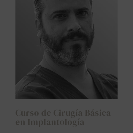
SEARCH
FOR:
Curso de Cirugía Básica
en Implantología