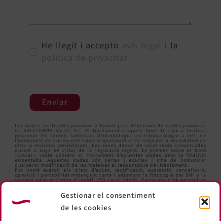
He llegit i accepto
avís legal
i la
política de privacitat
Enviar
Les dades facilitades passaran a formar part d’un fitxer de dades propietat
de VALLCORBA SALUT, S.L. El tractament d’aquest fitxer té com a finalitat
gestionar els serveis sol·licitats d’odontologia i/o estomatologia a més de
l’enviament de correu electrònic o qualsevol altre mitjà per a recordatori de
cites o revisions periòdiques. Les seves dades de salut seran conservades
durant 5 anys en virtut de la legislació vigent. En prémer sobre el botó
«Enviar», vostè consent el tractament d’aquestes dades amb la finalitat
esmentada. Aquestes dades són certes i exactes i s’ha de comunicar
qualsevol modificació de les mateixes al responsable del tractament.
Pot vosté exercir els drets d’accés, rectificació, supressió, cancel·lació,
oposició i portabilitat mitjançant carta i adjuntant la fotocòpia del DNI a la
següent adreça: Comte d’Urgell, 259 Local 08036, Barcelona o bé enviant un
correu electrònic a
informacio@clinicavallcorba.com
.
Gestionar el consentiment
de les cookies