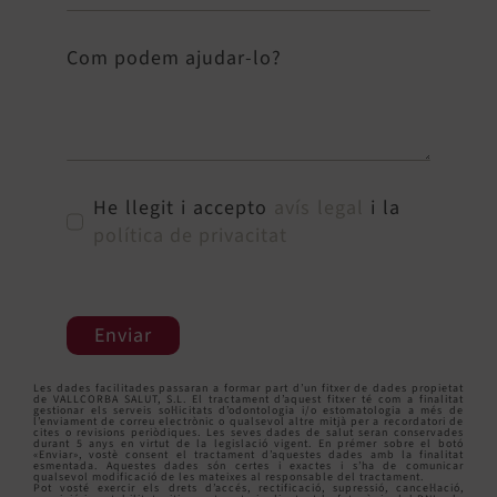
Com podem ajudar-lo?
He llegit i accepto
avís legal
i la
política de privacitat
Enviar
Les dades facilitades passaran a formar part d’un fitxer de dades propietat
de VALLCORBA SALUT, S.L. El tractament d’aquest fitxer té com a finalitat
gestionar els serveis sol·licitats d’odontologia i/o estomatologia a més de
l’enviament de correu electrònic o qualsevol altre mitjà per a recordatori de
cites o revisions periòdiques. Les seves dades de salut seran conservades
durant 5 anys en virtut de la legislació vigent. En prémer sobre el botó
«Enviar», vostè consent el tractament d’aquestes dades amb la finalitat
esmentada. Aquestes dades són certes i exactes i s’ha de comunicar
qualsevol modificació de les mateixes al responsable del tractament.
Pot vosté exercir els drets d’accés, rectificació, supressió, cancel·lació,