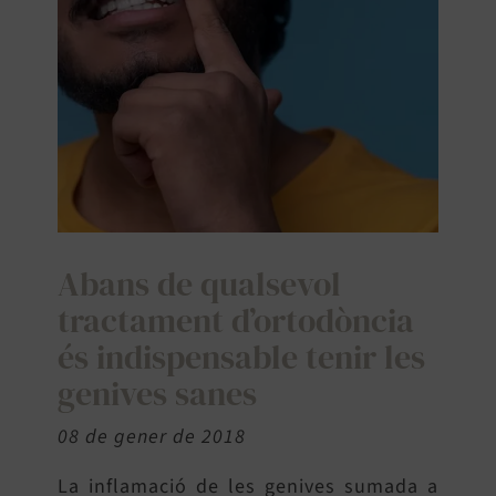
SEARCH
FOR:
Abans de qualsevol
tractament d’ortodòncia
és indispensable tenir les
genives sanes
08 de gener de 2018
La inflamació de les genives sumada a