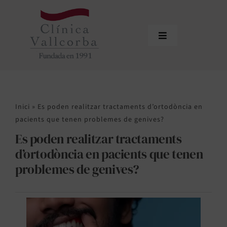
Skip
to
content
Toggle
Navigation
Inici
Qui som
Inici
»
Es poden realitzar tractaments d’ortodòncia en
Equip professional
pacients que tenen problemes de genives?
Es poden realitzar tractaments
Tractaments
d’ortodòncia en pacients que tenen
Actualitat
problemes de genives?
Sol·licitar cita
Àrea de profesionals