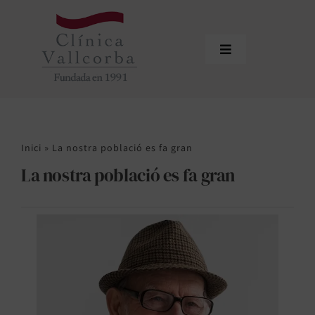
Skip
to
content
Toggle
Navigation
Inici
Qui som
Inici
»
La nostra població es fa gran
Equip professional
La nostra població es fa gran
Tractaments
Actualitat
Sol·licitar cita
Àrea de profesionals