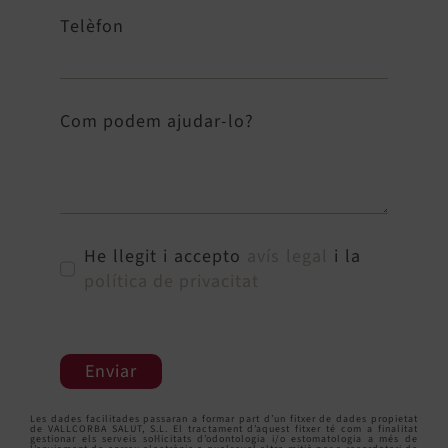
Telèfon
Com podem ajudar-lo?
He llegit i accepto
avís legal
i la
política de privacitat
Enviar
Les dades facilitades passaran a formar part d’un fitxer de dades propietat
de VALLCORBA SALUT, S.L. El tractament d’aquest fitxer té com a finalitat
gestionar els serveis sol·licitats d’odontologia i/o estomatologia a més de