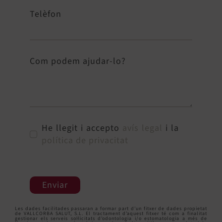
Telèfon
Com podem ajudar-lo?
He llegit i accepto
avís legal
i la
política de privacitat
Enviar
Les dades facilitades passaran a formar part d’un fitxer de dades propietat
de VALLCORBA SALUT, S.L. El tractament d’aquest fitxer té com a finalitat
gestionar els serveis sol·licitats d’odontologia i/o estomatologia a més de