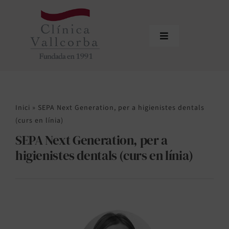
Skip
to
content
Toggle
Navigation
Inici
Qui som
Inici
»
SEPA Next Generation, per a higienistes dentals
Equip professional
(curs en línia)
SEPA Next Generation, per a
Tractaments
higienistes dentals (curs en línia)
Actualitat
Sol·licitar cita
Àrea de profesionals