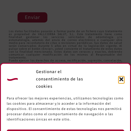
Enviar
Los datos facilitados pasarán a formar parte de un fichero cuyo tratamiento
es propiedad de VALLCORBA SALUT, S.L. Este tratamiento tiene como
finalidad gestionar los servicios solicitados de odontología y/o
estomatología, además del envío de correo electrónico o cualquier otro
medio para recordatorio de citas o revisiones periódicas. Sus datos de salud
serán conservados durante 5 años en virtud de la legislación vigente. Al
pulsar sobre el botón «Enviar», usted consiente el tratamiento de estos datos
con la finalidad mencionada. Estos datos son veraces y exactos, debiendo
comunicar cualquier modificación de los mismos al Responsable del
tratamiento.
Puede ejercer los derechos de acceso, rectificación, supresión, cancelación,
oposición y portabilidad mediante carta y adjuntando la fotocopia del DNI
en la siguiente dirección: Comte d’Urgell,259 Local. 08036 Barcelona o bien
enviando un correo electrónico a
informacio@clinicavallcorba.com
.
Gestionar el
consentimiento de las
cookies
Para ofrecer las mejores experiencias, utilizamos tecnologías como
las cookies para almacenar y/o acceder a la información del
dispositivo. El consentimiento de estas tecnologías nos permitirá
procesar datos como el comportamiento de navegación o las
identificaciones únicas en este sitio.