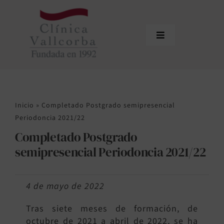
Saltar
al
contenido
Toggle
Navigation
Inicio
La Clínica
Inicio
»
Completado Postgrado semipresencial
Equipo
Periodoncia 2021/22
Completado Postgrado
Tratamientos
semipresencial Periodoncia 2021/22
Actualidad
4 de mayo de 2022
Contacto
Tras siete meses de formación, de
Área de profesionales
octubre de 2021 a abril de 2022, se ha