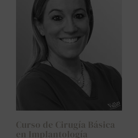
BUSCAR:
Curso de Cirugía Básica
en Implantología