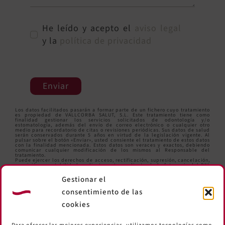
He leído y acepto el
aviso legal
y la
política de privacidad
Enviar
Los datos facilitados pasarán a formar parte de un fichero cuyo tratamiento
es propiedad de VALLCORBA SALUT, S.L. Este tratamiento tiene como
finalidad gestionar los servicios solicitados de odontología y/o
estomatología, además del envío de correo electrónico o cualquier otro
medio para recordatorio de citas o revisiones periódicas. Sus datos de salud
serán conservados durante 5 años en virtud de la legislación vigente. Al
pulsar sobre el botón «Enviar», usted consiente el tratamiento de estos datos
con la finalidad mencionada. Estos datos son veraces y exactos, debiendo
comunicar cualquier modificación de los mismos al Responsable del
tratamiento.
Puede ejercer los derechos de acceso, rectificación, supresión, cancelación,
oposición y portabilidad mediante carta y adjuntando la fotocopia del DNI
en la siguiente dirección: Comte d’Urgell,259 Local. 08036 Barcelona o bien
enviando un correo electrónico a
informacio@clinicavallcorba.com
.
Gestionar el
consentimiento de las
cookies