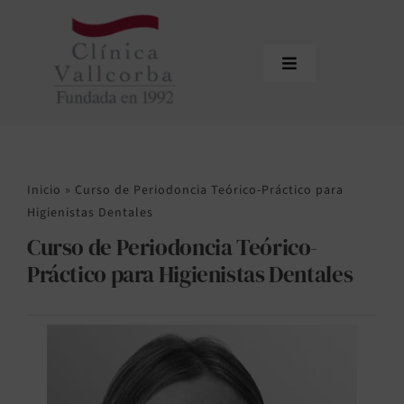
Saltar
al
contenido
Toggle
Navigation
Inicio
La Clínica
Inicio
»
Curso de Periodoncia Teórico-Práctico para
Equipo
Higienistas Dentales
Curso de Periodoncia Teórico-
Tratamientos
Práctico para Higienistas Dentales
Actualidad
Contacto
Área de profesionales