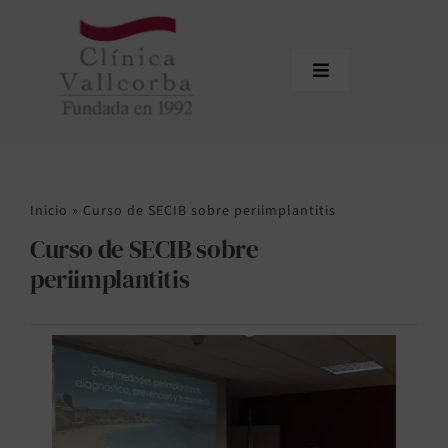
Saltar
al
contenido
Toggle
Navigation
Inicio
La Clínica
Inicio
»
Curso de SECIB sobre periimplantitis
Equipo
Curso de SECIB sobre
Tratamientos
periimplantitis
Actualidad
Contacto
Área de profesionales