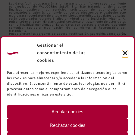
Los datos facilitados pasarán a formar parte de un fichero cuyo tratamiento
es propiedad de VALLCORBA SALUT, S.L. Este tratamiento tiene como
finalidad gestionar los servicios solicitados de odontología y/o
estomatología, además del envío de correo electrónico o cualquier otro
medio para recordatorio de citas o revisiones periódicas. Sus datos de salud
serán conservados durante 5 años en virtud de la legislación vigente. Al
pulsar sobre el botón «Enviar», usted consiente el tratamiento de estos datos
con la finalidad mencionada. Estos datos son veraces y exactos, debiendo
comunicar cualquier modificación de los mismos al Responsable del
tratamiento.
Puede ejercer los derechos de acceso, rectificación, supresión, cancelación,
oposición y portabilidad mediante carta y adjuntando la fotocopia del DNI
en la siguiente dirección: Comte d’Urgell,259 Local. 08036 Barcelona o bien
enviando un correo electrónico a
informacio@clinicavallcorba.com
.
Gestionar el
consentimiento de las
cookies
Para ofrecer las mejores experiencias, utilizamos tecnologías como
las cookies para almacenar y/o acceder a la información del
dispositivo. El consentimiento de estas tecnologías nos permitirá
procesar datos como el comportamiento de navegación o las
identificaciones únicas en este sitio.
Aceptar cookies
Rechazar cookies