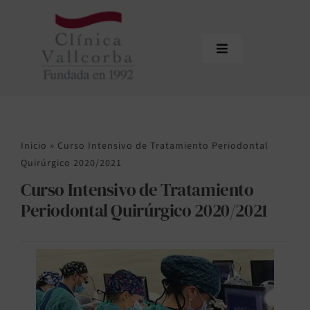
Saltar
al
contenido
Toggle
Navigation
Inicio
La Clínica
Inicio
»
Curso Intensivo de Tratamiento Periodontal
Equipo
Quirúrgico 2020/2021
Curso Intensivo de Tratamiento
Tratamientos
Periodontal Quirúrgico 2020/2021
Actualidad
Contacto
Área de profesionales