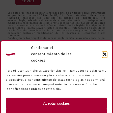
Enviar
Los datos facilitados pasarán a formar parte de un fichero cuyo tratamiento
es propiedad de VALLCORBA SALUT, S.L. Este tratamiento tiene como
finalidad gestionar los servicios solicitados de odontología y/o
estomatología, además del envío de correo electrónico o cualquier otro
medio para recordatorio de citas o revisiones periódicas. Sus datos de salud
serán conservados durante 5 años en virtud de la legislación vigente. Al
pulsar sobre el botón «Enviar», usted consiente el tratamiento de estos datos
con la finalidad mencionada. Estos datos son veraces y exactos, debiendo
comunicar cualquier modificación de los mismos al Responsable del
tratamiento.
Puede ejercer los derechos de acceso, rectificación, supresión, cancelación,
oposición y portabilidad mediante carta y adjuntando la fotocopia del DNI
en la siguiente dirección: Comte d’Urgell,259 Local. 08036 Barcelona o bien
enviando un correo electrónico a
informacio@clinicavallcorba.com
.
Gestionar el
consentimiento de las
cookies
Para ofrecer las mejores experiencias, utilizamos tecnologías como
las cookies para almacenar y/o acceder a la información del
dispositivo. El consentimiento de estas tecnologías nos permitirá
procesar datos como el comportamiento de navegación o las
identificaciones únicas en este sitio.
Aceptar cookies