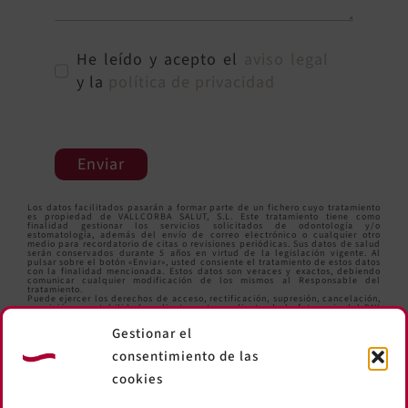
He leído y acepto el
aviso legal
y la
política de privacidad
Enviar
Los datos facilitados pasarán a formar parte de un fichero cuyo tratamiento
es propiedad de VALLCORBA SALUT, S.L. Este tratamiento tiene como
finalidad gestionar los servicios solicitados de odontología y/o
estomatología, además del envío de correo electrónico o cualquier otro
medio para recordatorio de citas o revisiones periódicas. Sus datos de salud
serán conservados durante 5 años en virtud de la legislación vigente. Al
pulsar sobre el botón «Enviar», usted consiente el tratamiento de estos datos
con la finalidad mencionada. Estos datos son veraces y exactos, debiendo
comunicar cualquier modificación de los mismos al Responsable del
tratamiento.
Puede ejercer los derechos de acceso, rectificación, supresión, cancelación,
oposición y portabilidad mediante carta y adjuntando la fotocopia del DNI
en la siguiente dirección: Comte d’Urgell,259 Local. 08036 Barcelona o bien
enviando un correo electrónico a
informacio@clinicavallcorba.com
.
Gestionar el
consentimiento de las
cookies