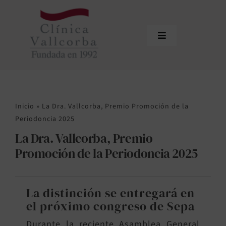
Saltar
al
contenido
Toggle
Navigation
Inicio
La Clínica
Inicio
»
La Dra. Vallcorba, Premio Promoción de la
Equipo
Periodoncia 2025
La Dra. Vallcorba, Premio
Tratamientos
Promoción de la Periodoncia 2025
Actualidad
Contacto
La distinción se entregará en
el próximo congreso de Sepa
Área de profesionales
Durante la reciente Asamblea General