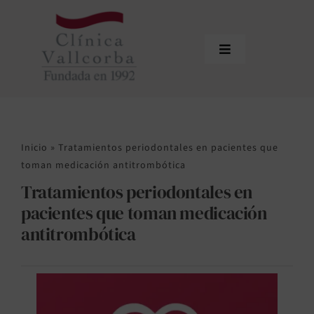
Saltar
al
contenido
Toggle
Navigation
Inicio
La Clínica
Inicio
»
Tratamientos periodontales en pacientes que
Equipo
toman medicación antitrombótica
Tratamientos periodontales en
Tratamientos
pacientes que toman medicación
Actualidad
antitrombótica
Contacto
Área de profesionales