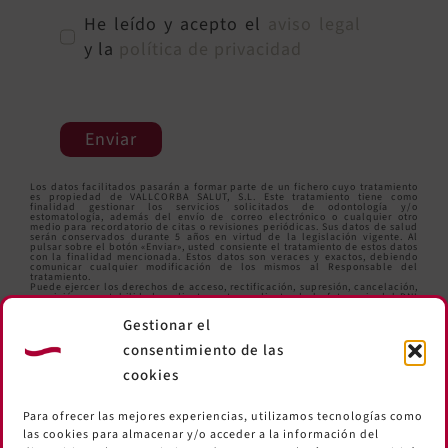
He leído y acepto el
aviso legal
y la
política de privacidad
Enviar
Los datos facilitados pasarán a formar parte de un fichero cuyo tratamiento
es propiedad de VALLCORBA SALUT, S.L. Este tratamiento tiene como
finalidad gestionar los servicios solicitados de odontología y/o
estomatología, además del envío de correo electrónico o cualquier otro
medio para recordatorio de citas o revisiones periódicas. Sus datos de salud
serán conservados durante 5 años en virtud de la legislación vigente. Al
pulsar sobre el botón «Enviar», usted consiente el tratamiento de estos datos
con la finalidad mencionada. Estos datos son veraces y exactos, debiendo
comunicar cualquier modificación de los mismos al Responsable del
tratamiento.
Puede ejercer los derechos de acceso, rectificación, supresión, cancelación,
oposición y portabilidad mediante carta y adjuntando la fotocopia del DNI
en la siguiente dirección: Comte d’Urgell,259 Local. 08036 Barcelona o bien
enviando un correo electrónico a
informacio@clinicavallcorba.com
.
Gestionar el
consentimiento de las
cookies
Para ofrecer las mejores experiencias, utilizamos tecnologías como
las cookies para almacenar y/o acceder a la información del